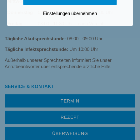
Mittwoch
08:00 - 11:30 Uhr
Donnerstag
08:00 - 11:30 Uhr
16:00 - 17:00 Uhr
Einstellungen übernehmen
Freitag
08:00 - 11:30 Uhr
nach Vereinb.
Tägliche Akutsprechstunde:
08:00 - 09:00 Uhr
Tägliche Infektsprechstunde:
Um 10:00 Uhr
Außerhalb unserer Sprechzeiten informiert Sie unser
Anrufbeantworter über entsprechende ärztliche Hilfe.
SERVICE & KONTAKT
TERMIN
REZEPT
ÜBERWEISUNG