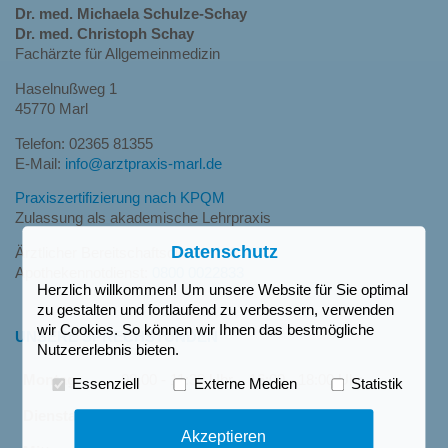
Dr. med. Michaela Schulze-Schay
Dr. med. Christoph Schay
Fachärzte für Allgemeinmedizin
Haselnußweg 1
45770 Marl
Telefon: 02365 81355
E-Mail:
info@arztpraxis-marl.de
Praxiszertifizierung nach KPQM
Zulassung als akademische Lehrpraxis
Datenschutz
Ärztlicher Bereitschaftsdienst:
116 117
Apothekennotdienst:
0800 0022833
Herzlich willkommen! Um unsere Website für Sie optimal
zu gestalten und fortlaufend zu verbessern, verwenden
wir Cookies. So können wir Ihnen das bestmögliche
UNSERE SPRECHSTUNDEN
Nutzererlebnis bieten.
Montag
08:00 - 11:30 Uhr
16:00 - 18:00 Uhr
Essenziell
Externe Medien
Statistik
Dienstag
08:00 - 11:30 Uhr
nach Vereinb.
Akzeptieren