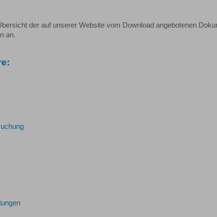
 Übersicht der auf unserer Website vom Download angebotenen Doku
n an.
e:
rsuchung
stungen