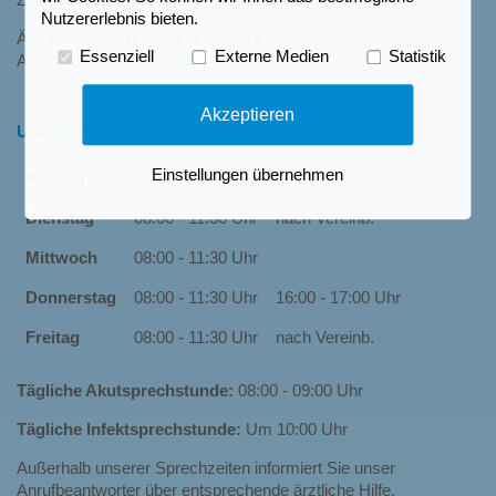
Zulassung als akademische Lehrpraxis
Nutzererlebnis bieten.
Ärztlicher Bereitschaftsdienst:
116 117
Essenziell
Externe Medien
Statistik
Apothekennotdienst:
0800 0022833
Akzeptieren
UNSERE SPRECHSTUNDEN
Einstellungen übernehmen
Montag
08:00 - 11:30 Uhr
16:00 - 18:00 Uhr
Dienstag
08:00 - 11:30 Uhr
nach Vereinb.
Mittwoch
08:00 - 11:30 Uhr
Donnerstag
08:00 - 11:30 Uhr
16:00 - 17:00 Uhr
Freitag
08:00 - 11:30 Uhr
nach Vereinb.
Tägliche Akutsprechstunde:
08:00 - 09:00 Uhr
Tägliche Infektsprechstunde:
Um 10:00 Uhr
Außerhalb unserer Sprechzeiten informiert Sie unser
Anrufbeantworter über entsprechende ärztliche Hilfe.