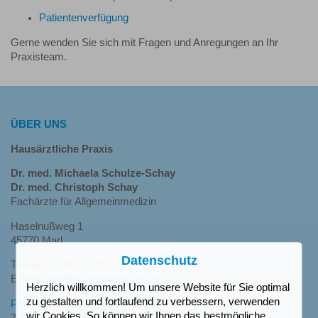
Patientenverfügung
Gerne wenden Sie sich mit Fragen und Anregungen an Ihr
Praxisteam.
ÜBER UNS
Hausärztliche Praxis
Dr. med. Michaela Schulze-Schay
Dr. med. Christoph Schay
Fachärzte für Allgemeinmedizin
Haselnußweg 1
45770 Marl
Datenschutz
Telefon: 02365 81355
E-Mail:
info@arztpraxis-marl.de
Herzlich willkommen! Um unsere Website für Sie optimal
zu gestalten und fortlaufend zu verbessern, verwenden
Praxiszertifizierung nach KPQM
wir Cookies. So können wir Ihnen das bestmögliche