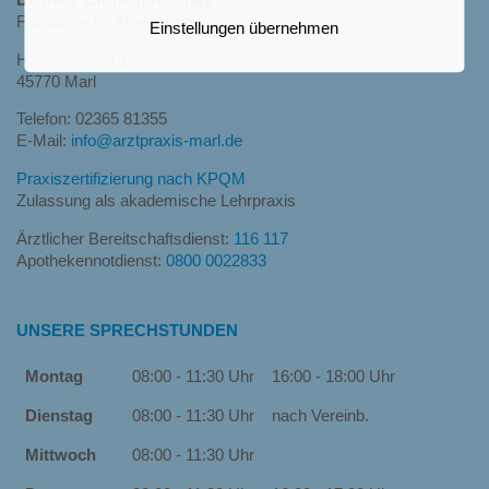
Dr. med. Christoph Schay
Fachärzte für Allgemeinmedizin
Einstellungen übernehmen
Haselnußweg 1
45770 Marl
Telefon: 02365 81355
E-Mail:
info@arztpraxis-marl.de
Praxiszertifizierung nach KPQM
Zulassung als akademische Lehrpraxis
Ärztlicher Bereitschaftsdienst:
116 117
Apothekennotdienst:
0800 0022833
UNSERE SPRECHSTUNDEN
Montag
08:00 - 11:30 Uhr
16:00 - 18:00 Uhr
Dienstag
08:00 - 11:30 Uhr
nach Vereinb.
Mittwoch
08:00 - 11:30 Uhr