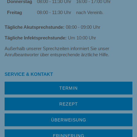
Donnerstag
08:00 - 11:30 Uhr
16:00 - 17:00 Uhr
Freitag
08:00 - 11:30 Uhr
nach Vereinb.
Tägliche Akutsprechstunde:
08:00 - 09:00 Uhr
Tägliche Infektsprechstunde:
Um 10:00 Uhr
Außerhalb unserer Sprechzeiten informiert Sie unser
Anrufbeantworter über entsprechende ärztliche Hilfe.
SERVICE & KONTAKT
TERMIN
REZEPT
ÜBERWEISUNG
ERINNERUNG