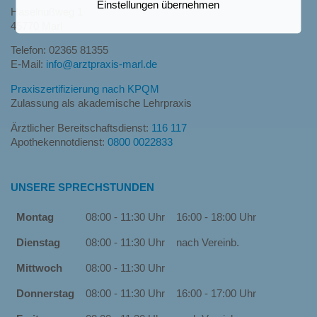
Einstellungen übernehmen
Haselnußweg 1
45770 Marl
Telefon: 02365 81355
E-Mail:
info@arztpraxis-marl.de
Praxiszertifizierung nach KPQM
Zulassung als akademische Lehrpraxis
Ärztlicher Bereitschaftsdienst:
116 117
Apothekennotdienst:
0800 0022833
UNSERE SPRECHSTUNDEN
Montag
08:00 - 11:30 Uhr
16:00 - 18:00 Uhr
Dienstag
08:00 - 11:30 Uhr
nach Vereinb.
Mittwoch
08:00 - 11:30 Uhr
Donnerstag
08:00 - 11:30 Uhr
16:00 - 17:00 Uhr