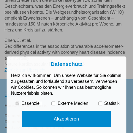
unterscheiden sich die Muskelfasertypen zwischen den
Geschlechtern, was den Energieverbrauch und Trainingseffekt
beeinflussen könnte. Die Weltgesundheitsorganisation (WHO)
empfiehlt Erwachsenen – unabhängig vom Geschlecht –
mindestens 150 Minuten körperliche Aktivität pro Woche, um
Herz und Kreislauf zu stärken.
Chen, J. et al.
Sex differences in the association of wearable accelerometer-
derived physical activity with coronary heart disease incidence
and mortality
Datenschutz
Nature Kardiovascular Research 10/2025
Zurück zur Übersicht
Herzlich willkommen! Um unsere Website für Sie optimal
zu gestalten und fortlaufend zu verbessern, verwenden
wir Cookies. So können wir Ihnen das bestmögliche
Nutzererlebnis bieten.
ÜBER UNS
Essenziell
Externe Medien
Statistik
Hausärztliche Praxis
Dr. med. Michaela Schulze-Schay
Akzeptieren
Dr. med. Christoph Schay
Fachärzte für Allgemeinmedizin