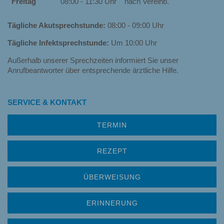
Freitag
08:00 - 11:30 Uhr
nach Vereinb.
Tägliche Akutsprechstunde:
08:00 - 09:00 Uhr
Tägliche Infektsprechstunde:
Um 10:00 Uhr
Außerhalb unserer Sprechzeiten informiert Sie unser
Anrufbeantworter über entsprechende ärztliche Hilfe.
SERVICE & KONTAKT
TERMIN
REZEPT
ÜBERWEISUNG
ERINNERUNG